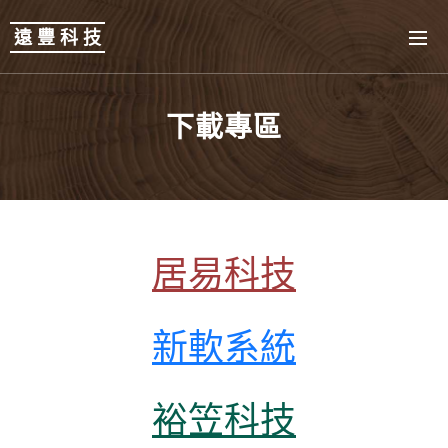
遠 豐 科 技
下載專區
居易科技
新軟系統
裕笠科技